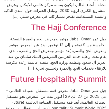
مختلف أنحاء العالم، ليكون بمثابة مركز عالمي للابتكار، وعرض
المشاريع الكبرى لرؤية 2030، وتبادل الخبرات حول المدن الذكية
والتنمية المستدامة. نفتخر بمشاركاتنا في معرض سيتي […]
The Hajj Conference
جبل عمر Jabal Omar مؤتمر ومعرض الحج والعمرة النسخة
الخامسة من 9 نوفمبر إلى 12 نوفمبر نبذة عن المعرض مؤتمر
ومعرض الحج والعمرة يُعد مؤتمر ومعرض الحج والعمرة ،الذي
يقام تحت رعاية خادم الحرمين الشريفين الملك سلمان بن عبد
العزيز آل سعود وتنظمه وزارة الحج، منصة عالمية رائدة مكرسة
للارتقاء بخدمات الحج والعمرة وتحسين تجربة […]
Future Hospitality Summit
جبل عمر Jabal Omar معرض قمة مستقبل الضيافة العالمي –
دبي 2025 من 27 الئ 29 أكتوبر نبذة عن المعرض نحو مستقبل
الضيافة العالمية. تُعد قمة مستقبل الضيافة العالمية (Future
Hospitality Summit World 2025) من أبرز الفعاليات الدولية