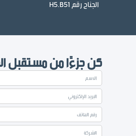
الجناح رقم H5.B51
كن جزءًا من مستقبل ال