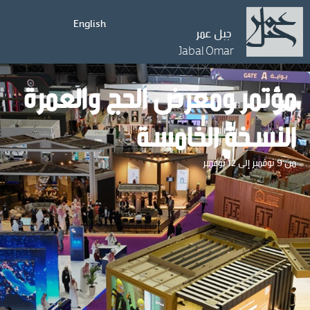
English
جبل عمر
Jabal Omar
مؤتمر ومعرض الحج والعمرة
النسخة الخامسة
من 9 نوفمبر إلى 12 نوفمبر